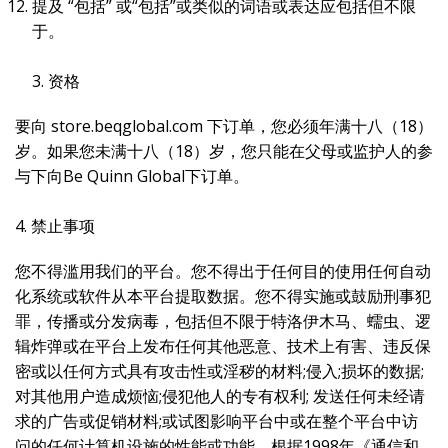
提及 “包括” 或“包括”或类似的词语或表达应包括但不限
于。
3. 资格
要向 store.beqglobal.com 下订单，您必须年满十八（18）
岁。如果您未满十八（18）岁，您只能在父母或监护人的参
与下向Be Quinn Global下订单。
4. 禁止事项
您不得滥用我们的平台。您不得出于任何目的使用任何自动
化系统或软件从本平台提取数据。您不得实施或鼓励刑事犯
罪，传播或分发病毒，包括但不限于特洛伊木马、蠕虫、逻
辑炸弹或在平台上发布任何其他恶意、技术上有害、违反保
密或以任何方式具有攻击性或淫秽的材料;侵入;损坏的数据;
对其他用户造成烦恼;侵犯他人的专有权利; 发送任何未经请
求的广告或促销材料;或试图影响平台中或在整个平台中访
问的任何计算机设施的性能或功能。根据1998年《通信和