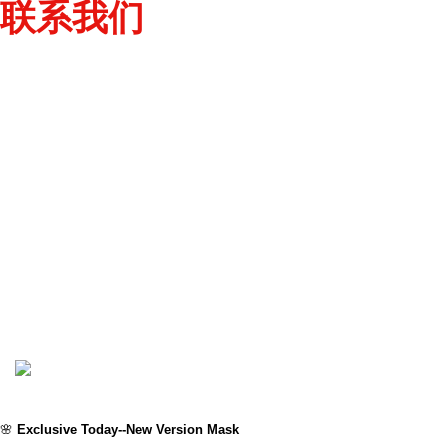
联系我们
Lumina, 护眼灵
Hoikka Shake,合佳饮
其他
加入我们
联络我们
条款跟服务
运输和交付政策
退款政策
隐私策略
Lumina Health Brand
2022 CREATED FOR
LUMINA HEALTH BRAND
🌸
Exclusive Today--
New Version Mask